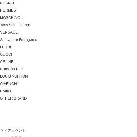
CHANEL
HERMES
MOSCHINO
Yves Saint Laurent
VERSACE
Salavatore Ferragamo
FENDI
GUCCI
CELINE
Christian Dior
LOUIS VUITTON
GIVENCHY
Cartier
OTHER BRAND
マイアカウント