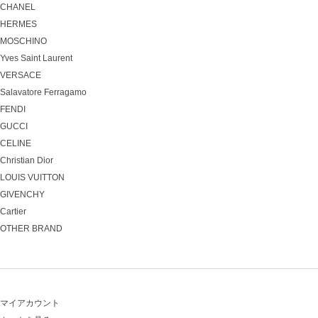
CHANEL
HERMES
MOSCHINO
Yves Saint Laurent
VERSACE
Salavatore Ferragamo
FENDI
GUCCI
CELINE
Christian Dior
LOUIS VUITTON
GIVENCHY
Cartier
OTHER BRAND
マイアカウント